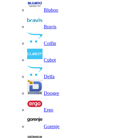
Bluboo
Bravis
Coifin
Cubot
Delfa
Doogee
Ergo
Gorenje