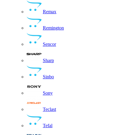
Remax
Remington
Sencor
Sharp
Sinbo
Sony
Teclast
Tefal