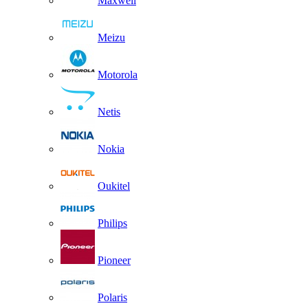
Maxwell
Meizu
Motorola
Netis
Nokia
Oukitel
Philips
Pioneer
Polaris