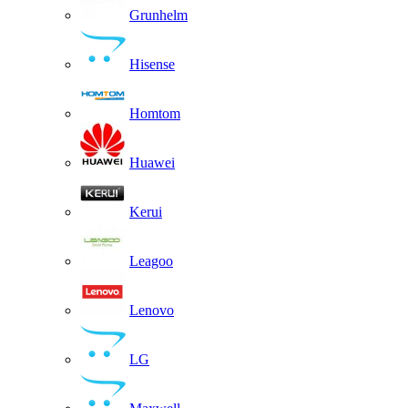
Grunhelm
Hisense
Homtom
Huawei
Kerui
Leagoo
Lenovo
LG