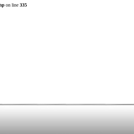
php
on line
335