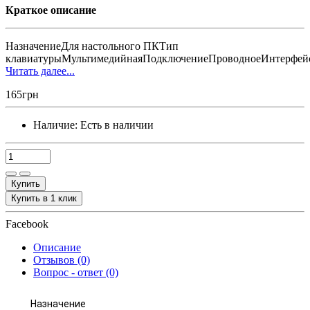
Краткое описание
НазначениеДля настольного ПКТип
клавиатурыМультимедийнаяПодключениеПроводноеИнтерфейс
Читать далее...
165грн
Наличие:
Есть в наличии
Купить
Купить в 1 клик
Facebook
Описание
Отзывов (0)
Вопрос - ответ (0)
Назначение