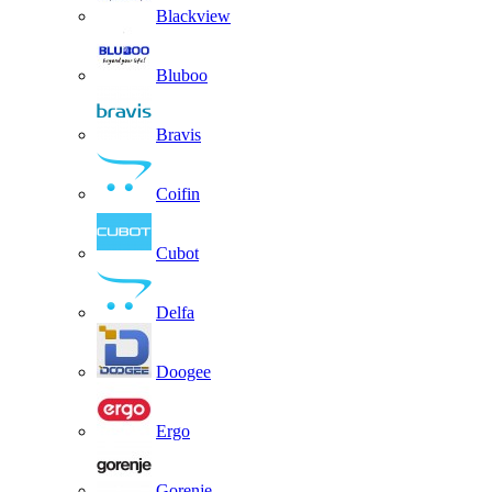
Blackview
Bluboo
Bravis
Coifin
Cubot
Delfa
Doogee
Ergo
Gorenje