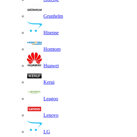
Grunhelm
Hisense
Homtom
Huawei
Kerui
Leagoo
Lenovo
LG