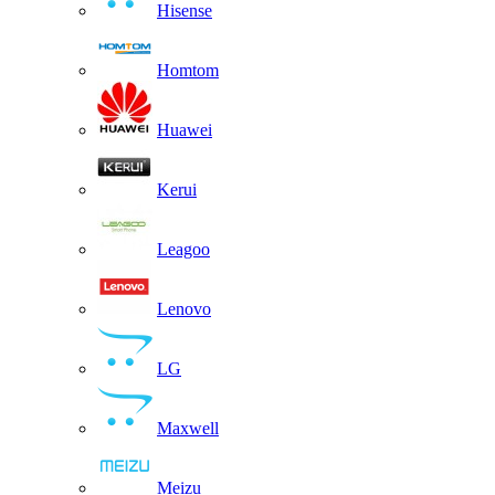
Hisense
Homtom
Huawei
Kerui
Leagoo
Lenovo
LG
Maxwell
Meizu