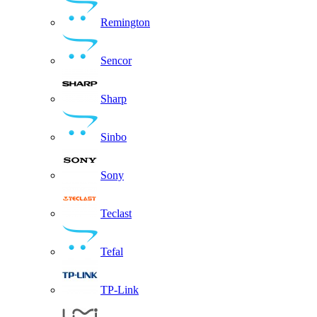
Remington
Sencor
Sharp
Sinbo
Sony
Teclast
Tefal
TP-Link