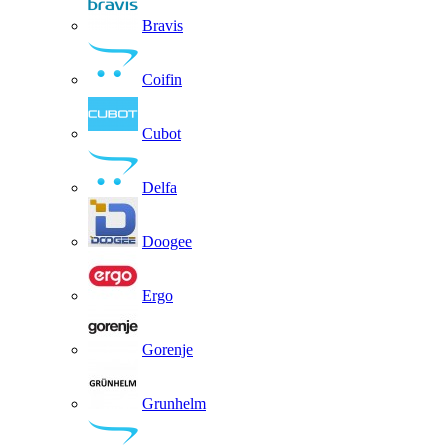
Bravis
Coifin
Cubot
Delfa
Doogee
Ergo
Gorenje
Grunhelm