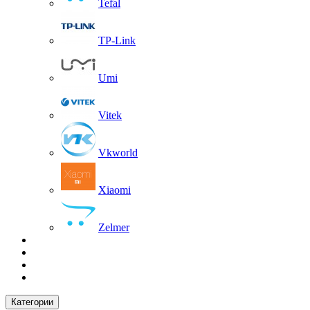
Tefal
TP-Link
Umi
Vitek
Vkworld
Xiaomi
Zelmer
Категории