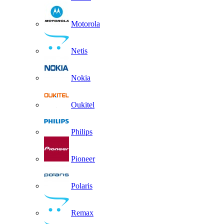
Motorola
Netis
Nokia
Oukitel
Philips
Pioneer
Polaris
Remax