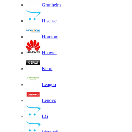
Grunhelm
Hisense
Homtom
Huawei
Kerui
Leagoo
Lenovo
LG