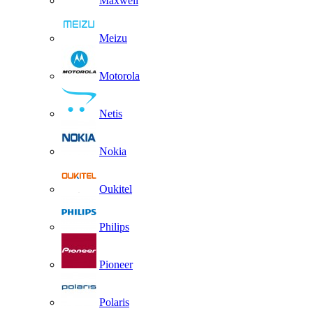
Maxwell
Meizu
Motorola
Netis
Nokia
Oukitel
Philips
Pioneer
Polaris