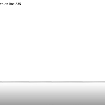
php
on line
335