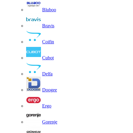
Bluboo
Bravis
Coifin
Cubot
Delfa
Doogee
Ergo
Gorenje