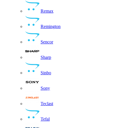
Remax
Remington
Sencor
Sharp
Sinbo
Sony
Teclast
Tefal