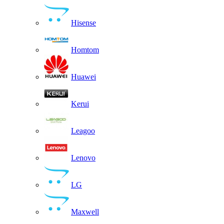
Hisense
Homtom
Huawei
Kerui
Leagoo
Lenovo
LG
Maxwell