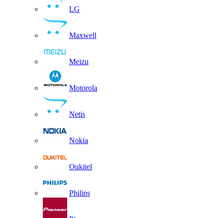
LG
Maxwell
Meizu
Motorola
Netis
Nokia
Oukitel
Philips