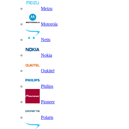
Meizu
Motorola
Netis
Nokia
Oukitel
Philips
Pioneer
Polaris