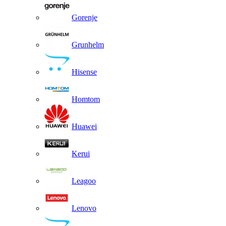
Gorenje
Grunhelm
Hisense
Homtom
Huawei
Kerui
Leagoo
Lenovo