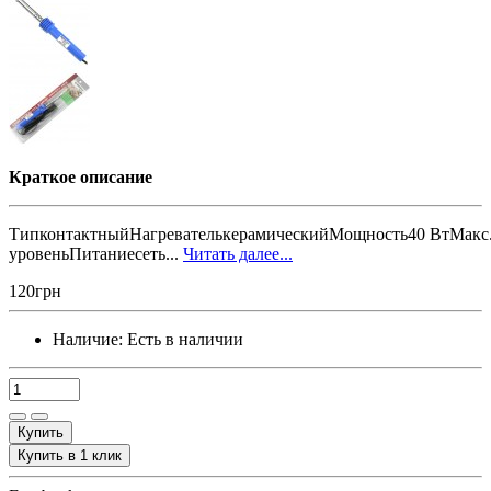
Краткое описание
ТипконтактныйНагревателькерамическийМощность40 ВтМакс. 
уровеньПитаниесеть...
Читать далее...
120грн
Наличие:
Есть в наличии
Купить
Купить в 1 клик