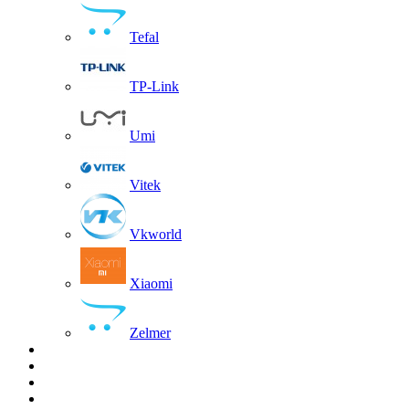
Tefal
TP-Link
Umi
Vitek
Vkworld
Xiaomi
Zelmer