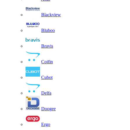
Blackview
Bluboo
Bravis
Coifin
Cubot
Delfa
Doogee
Ergo