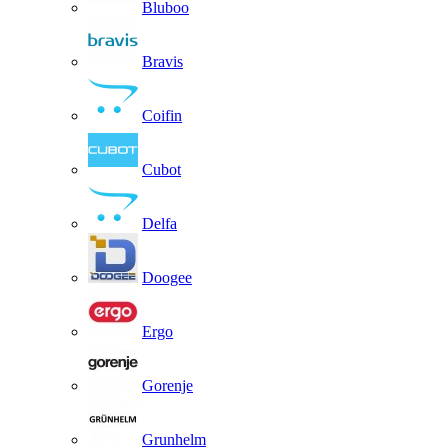
Bluboo
Bravis
Coifin
Cubot
Delfa
Doogee
Ergo
Gorenje
Grunhelm