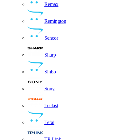
Remax
Remington
Sencor
Sharp
Sinbo
Sony
Teclast
Tefal
TP-Link