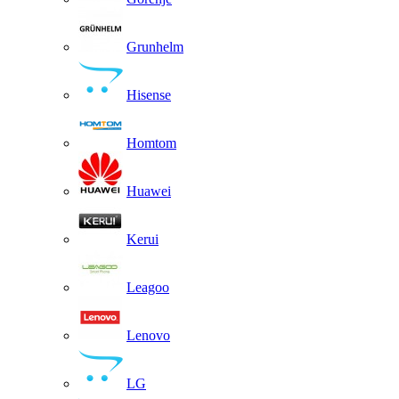
Grunhelm
Hisense
Homtom
Huawei
Kerui
Leagoo
Lenovo
LG