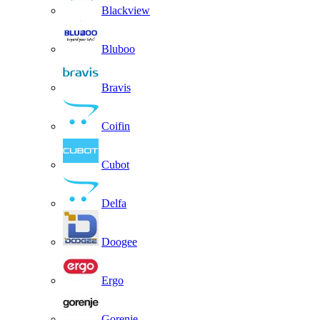
Blackview
Bluboo
Bravis
Coifin
Cubot
Delfa
Doogee
Ergo
Gorenje