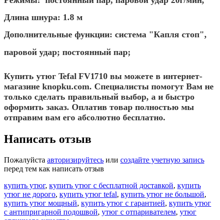
Длина шнура: 1.8 м
Дополнительные функции: система "Капля стоп",
паровой удар; постоянный пар;
Купить утюг
Tefal FV1710
вы можете в интернет-
магазине knopku.com. Специалисты помогут Вам не
только сделать правильный выбор, а и быстро
оформить заказ. Оплатив товар полностью мы
отправим вам его абсолютно бесплатно.
Написать отзыв
Пожалуйста
авторизируйтесь
или
создайте учетную запись
перед тем как написать отзыв
купить утюг
,
купить утюг с бесплатной доставкой
,
купить
утюг не дорого
,
купить утюг tefal
,
купить утюг не большой
,
купить утюг мощный
,
купить утюг с гарантией
,
купить утюг
с антипригарной подошвой
,
утюг с отпаривателем
,
утюг