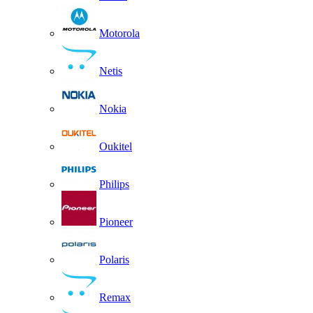
Motorola
Netis
Nokia
Oukitel
Philips
Pioneer
Polaris
Remax