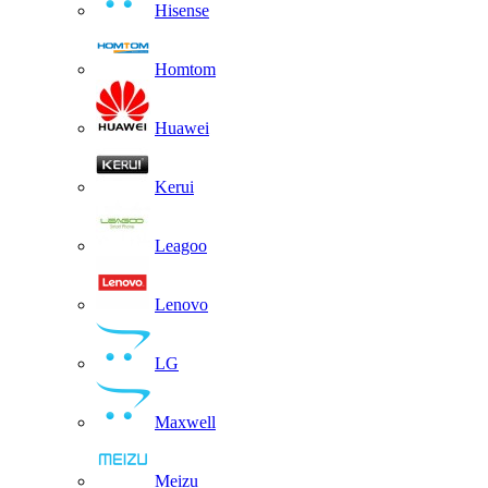
Hisense
Homtom
Huawei
Kerui
Leagoo
Lenovo
LG
Maxwell
Meizu