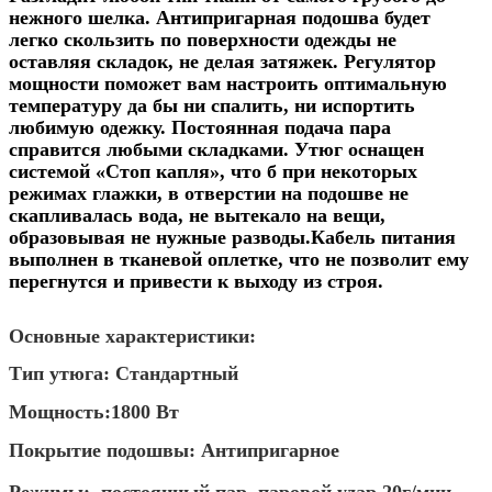
нежного шелка. Антипригарная подошва будет
легко скользить по поверхности одежды не
оставляя складок, не делая затяжек. Регулятор
мощности поможет вам настроить оптимальную
температуру да бы ни спалить, ни испортить
любимую одежку. Постоянная подача пара
справится любыми складками. Утюг оснащен
системой «Стоп капля», что б при некоторых
режимах глажки, в отверстии на подошве не
скапливалась вода, не вытекало на вещи,
образовывая не нужные разводы.
Кабель питания
выполнен в тканевой оплетке, что не позволит ему
перегнутся и привести к выходу из строя.
Основные характеристики:
Тип утюга: Стандартный
Мощность:1800 Вт
Покрытие подошвы: Антипригарное
Режимы: постоянный пар, паровой удар
20г/мин,