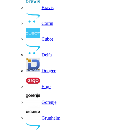
Bravis
Coifin
Cubot
Delfa
Doogee
Ergo
Gorenje
Grunhelm