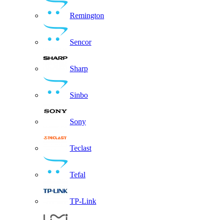
Remington
Sencor
Sharp
Sinbo
Sony
Teclast
Tefal
TP-Link