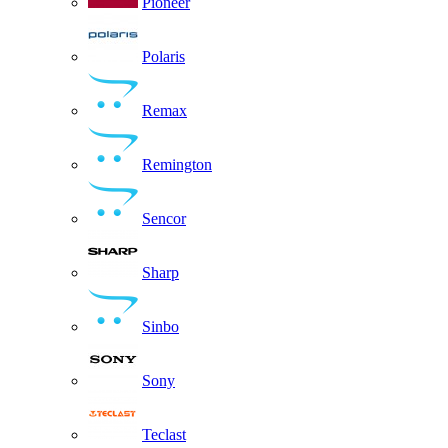
Pioneer
Polaris
Remax
Remington
Sencor
Sharp
Sinbo
Sony
Teclast