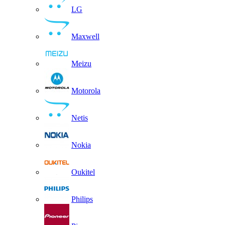
LG
Maxwell
Meizu
Motorola
Netis
Nokia
Oukitel
Philips