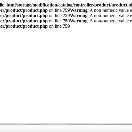
ic_html/storage/modification/catalog/controller/product/product.
ller/product/product.php
on line
759
Warning
: A non-numeric value 
ller/product/product.php
on line
759
Warning
: A non-numeric value 
ller/product/product.php
on line
759
Warning
: A non-numeric value 
ller/product/product.php
on line
759