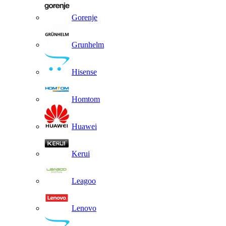
Gorenje
Grunhelm
Hisense
Homtom
Huawei
Kerui
Leagoo
Lenovo