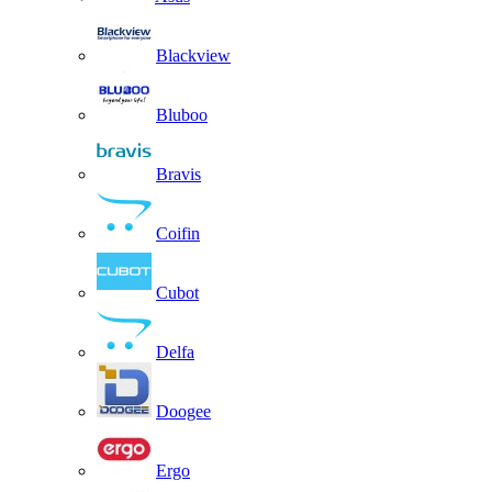
Blackview
Bluboo
Bravis
Coifin
Cubot
Delfa
Doogee
Ergo