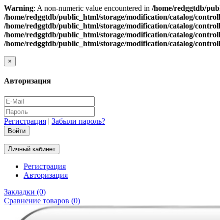
Warning
: A non-numeric value encountered in
/home/redggtdb/publ
/home/redggtdb/public_html/storage/modification/catalog/contro
/home/redggtdb/public_html/storage/modification/catalog/contro
/home/redggtdb/public_html/storage/modification/catalog/contro
/home/redggtdb/public_html/storage/modification/catalog/contro
×
Авторизация
Регистрация
|
Забыли пароль?
Личный кабинет
Регистрация
Авторизация
Закладки (0)
Сравнение товаров (0)