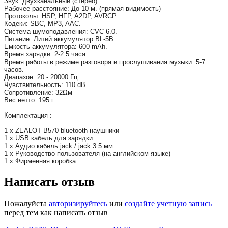
Звук: двухканальный (стерео)
Рабочее расстояние: До 10 м. (прямая видимость)
Протоколы: HSP, HFP, A2DP, AVRCP.
Кодеки: SBC, MP3, AAC.
Система шумоподавления: CVC 6.0.
Питание: Литий аккумулятор BL-5B.
Емкость аккумулятора: 600 mAh.
Время зарядки: 2-2.5 часа.
Время работы в режиме разговора и прослушивания музыки: 5-7
часов.
Диапазон: 20 - 20000 Гц
Чувствительность: 110 dB
Сопротивление: 32Ωм
Вес нетто: 195 г
Комплектация :
1 x ZEALOT B570 bluetooth-наушники
1 x USB кабель для зарядки
1 x Аудио кабель jack / jack 3.5 мм
1 х Руководство пользователя (на английском языке)
1 x Фирменная коробка
Написать отзыв
Пожалуйста
авторизируйтесь
или
создайте учетную запись
перед тем как написать отзыв