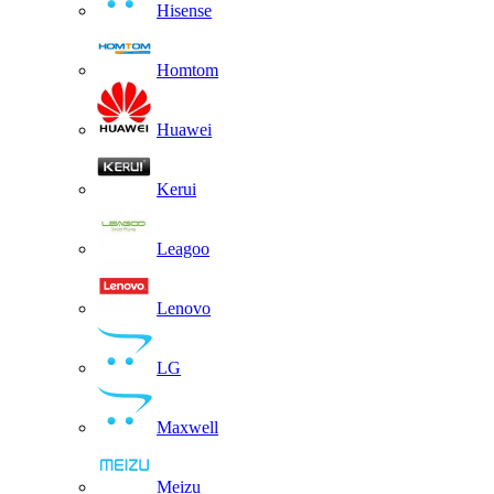
Hisense
Homtom
Huawei
Kerui
Leagoo
Lenovo
LG
Maxwell
Meizu