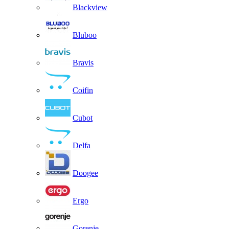
Blackview
Bluboo
Bravis
Coifin
Cubot
Delfa
Doogee
Ergo
Gorenje