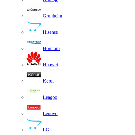
Grunhelm
Hisense
Homtom
Huawei
Kerui
Leagoo
Lenovo
LG