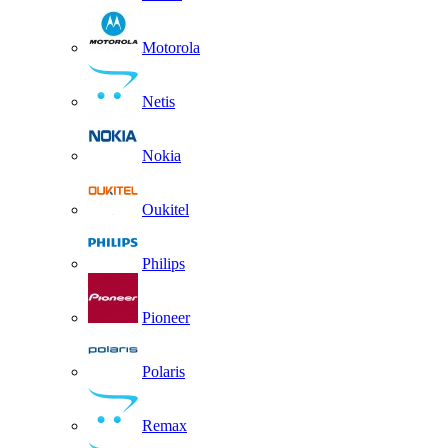
Motorola
Netis
Nokia
Oukitel
Philips
Pioneer
Polaris
Remax