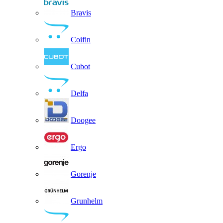
Bravis
Coifin
Cubot
Delfa
Doogee
Ergo
Gorenje
Grunhelm