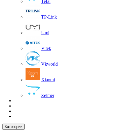
Tefal
TP-Link
Umi
Vitek
Vkworld
Xiaomi
Zelmer
Категории