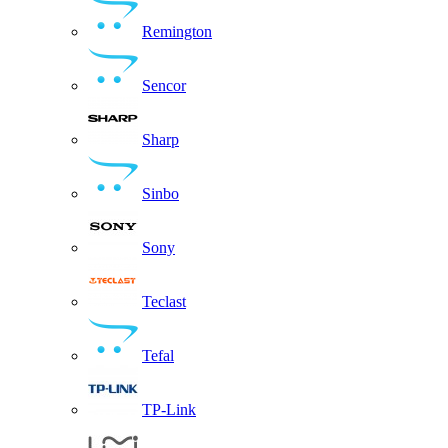
Remington
Sencor
Sharp
Sinbo
Sony
Teclast
Tefal
TP-Link