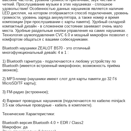
четкий. Прослушивание музыки в этих наушниках - сплошное
удовольствие! Особенностью данных наушников является наличие
LED дисплея, на котором отображается способ подключения, уровень
громкости, уровень заряда аккумулятора, а также номер и время
композиции (при прослушивании с карты памяти). Удобный складной
компактный дизайн - в сложенном состоянии занимают очень мало
места. Удобные раздельные кнопки управления на самих наушниках.
Технология шумоподавления CVC 6.0 и мощный микрофон позволит с
комфортом общаться с вашими собеседниками.
Bluetooth наушники ZEALOT B570 - это отличный
многофункциональный девайс 4 в 1 :
1) Bluetooth гарнитура - подключаются к любому устройству по
Bluetooth (имеется встроенный микрофонон, возможность приёма
звонков);
2) MP3-плеер (наушники имеют слот для карты памяти до 32 Гб
MicroSD/TF карты);
3) FM-радио (встроенное);
4) Вариант проводных наушников (подключаются по кабелю minijack
3.5 как обычные проводные - кабель в комплекте).
Технические Характеристики:
Вluetooth версия:Вluetooth 4.0 + EDR / Class2
Микрофон: да